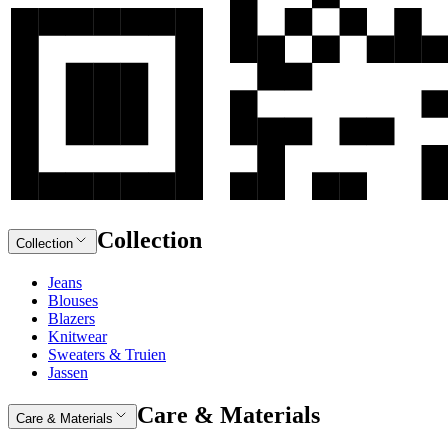
Collection
Collection
Jeans
Blouses
Blazers
Knitwear
Sweaters & Truien
Jassen
Care & Materials
Care & Materials