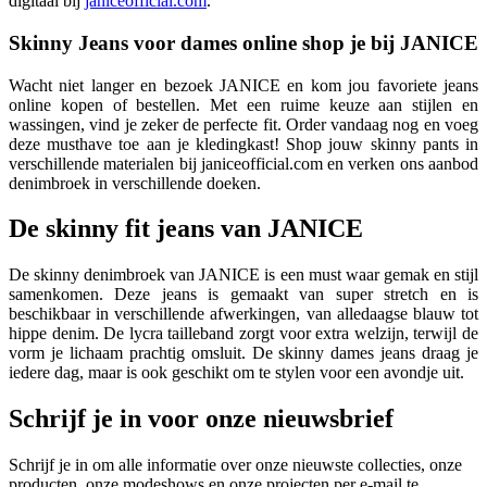
digitaal bij
janiceofficial.com
.
Skinny Jeans voor dames online shop je bij JANICE
Wacht niet langer en bezoek JANICE en kom jou favoriete jeans
online kopen of bestellen. Met een ruime keuze aan stijlen en
wassingen, vind je zeker de perfecte fit. Order vandaag nog en voeg
deze musthave toe aan je kledingkast! Shop jouw skinny pants in
verschillende materialen bij janiceofficial.com en verken ons aanbod
denimbroek in verschillende doeken.
De skinny fit jeans van JANICE
De skinny denimbroek van JANICE is een must waar gemak en stijl
samenkomen. Deze jeans is gemaakt van super stretch en is
beschikbaar in verschillende afwerkingen, van alledaagse blauw tot
hippe denim. De lycra tailleband zorgt voor extra welzijn, terwijl de
vorm je lichaam prachtig omsluit. De skinny dames jeans draag je
iedere dag, maar is ook geschikt om te stylen voor een avondje uit.
Schrijf je in voor onze nieuwsbrief
Schrijf je in om alle informatie over onze nieuwste collecties, onze
producten, onze modeshows en onze projecten per e-mail te