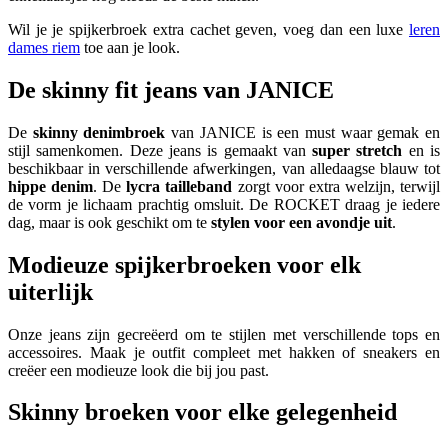
Wil je je spijkerbroek extra cachet geven, voeg dan een luxe
leren
dames riem
toe aan je look.
De skinny fit jeans van JANICE
De
skinny denimbroek
van JANICE is een must waar gemak en
stijl samenkomen. Deze jeans is gemaakt van
super stretch
en is
beschikbaar in verschillende afwerkingen, van alledaagse blauw tot
hippe denim
. De
lycra tailleband
zorgt voor extra welzijn, terwijl
de vorm je lichaam prachtig omsluit. De ROCKET draag je iedere
dag, maar is ook geschikt om te
stylen voor een avondje uit
.
Modieuze spijkerbroeken voor elk
uiterlijk
Onze jeans zijn gecreëerd om te stijlen met verschillende tops en
accessoires. Maak je outfit compleet met hakken of sneakers en
creëer een modieuze look die bij jou past.
Skinny broeken voor elke gelegenheid