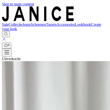
Skip to main content
Sale
Collectie
Jeans
Schoenen
Tassen
Accessories
Lookbook
Create
your look
0
Uitverkocht