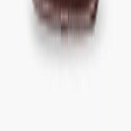
1
/
6
-
60
%
Uitverkocht