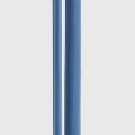
1
/
6
-
60
%
Uitverkocht