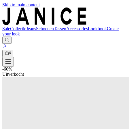
Skip to main content
Sale
Collectie
Jeans
Schoenen
Tassen
Accessories
Lookbook
Create
your look
0
-
60
%
Uitverkocht