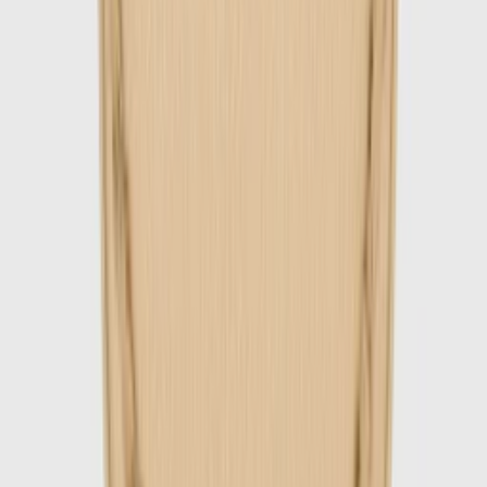
1
/
5
-
60
%
Uitverkocht