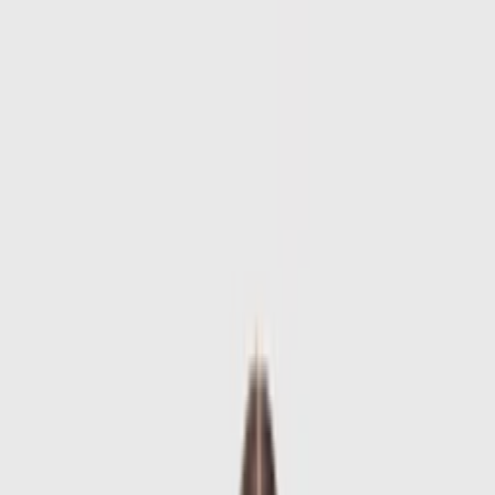
Skip to main content
Sale
Collectie
Jeans
Schoenen
Tassen
Accessories
Lookbook
Create
your look
0
-
50
%
Uitverkocht