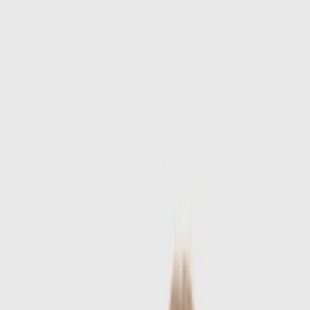
Skip to main content
Sale
Collectie
Jeans
Schoenen
Tassen
Accessories
Lookbook
Create
your look
0
-
60
%
Uitverkocht