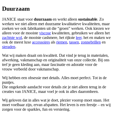
Duurzaam
JANICE staat voor
duurzaam
en werkt alleen
sustainable
. Zo
werken we niet alleen met duurzame kwalitatieve kwaliteiten, maar
zoeken we ook fabrikanten uit die “groen” werken. Ook kiezen we
alleen voor de mooiste
viscose
kwaliteiten, gebruiken we alleen het
zachtste wol
, de mooiste cashmere, het rijkste
leer,
het en maken we
ook de meest luxe
accessoires
als
riemen
,
tassen
,
zonnebrillen
en
sieraden
.
Wat wij maken draait om kwaliteit. Dat vind je terug in materialen,
afwerking, vakmanschap en originaliteit van onze collectie. Bij ons
tref je geen kleding aan, maar fascinatie en adoratie voor de
vrouw verbeeld door vakmanschap.
Wij hebben een obsessie met details. Alles moet perfect. Tot in de
puntjes.
Die ongekende aandacht voor details zie je niet alleen terug in de
creaties van JANICE, maar voel je ook in alles daaromheen.
Wij geloven dat in alles wat je doet, plezier voorop moet staan. Het
moet voelbaar zijn, ervan afspatten. Het leven is een feestje – en wij
zorgen voor de sparkles, fun en versiering.