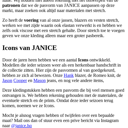
Italië. Wij houden niet alleen rekening met het ontwerpen van de
patronen
dat we de pasvorm van JANICE aanpassen op deze
markt, maar zoeken ook altijd naar materialen met stretch.
Zo heeft de
voering
van al onze jassen, blazers en vesten stretch,
werken we met zijde waarin ook elastan verwerkt is en hebben we
zelfs ook viscose met een stretch gehalte. Door stretch toe te voegen
geven we onze kleding alleen maar een groter pasbereik.
Icons van JANICE
Door de jaren heen hebben we een aantal
Icons
ontwikkeld.
Modellen die ieder seizoen weer als een herkenbaar handschrift in
de collectie zitten. Hier zijn de pasvormen al van goedgekeurd,
hebben ze zich al bewezen. Onze
Hank
blazer, de Romeo knit, de
Jason
Cooper
en
Mason
jeans, en nog vele andere items,
Deze kledingstukken hebben een pasvorm die bij veel mensen goed
ontvangen is. We hebben rekening gehouden met de materialen, de
eventuele stretch en de prints. Omdat deze ieder seizoen terug
komen, noemen we ze Icons.
Mocht je alsnog vragen hebben of twijfelen over een bepaalde
maat? Mail ons dan of stuur even een prive bericht via Instagram
naar
@janice.hq