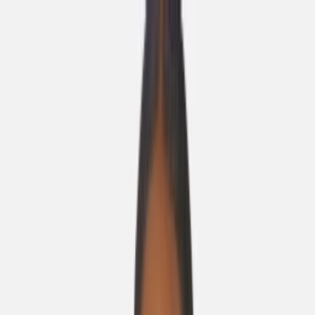
Skip to main content
Sale
Collectie
Jeans
Schoenen
Tassen
Accessories
Lookbook
Create
your look
0
Uitverkocht