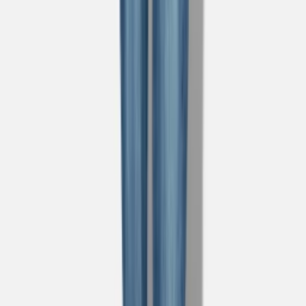
1
/
4
Nieuw