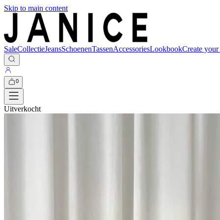
Skip to main content
Sale
Collectie
Jeans
Schoenen
Tassen
Accessories
Lookbook
Create your
0
Uitverkocht