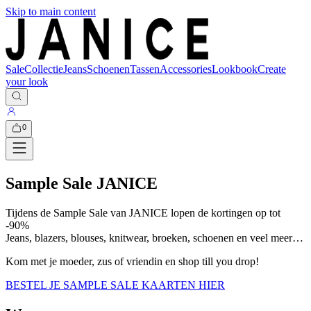
Skip to main content
Sale
Collectie
Jeans
Schoenen
Tassen
Accessories
Lookbook
Create
your look
0
Sample Sale JANICE
Tijdens de Sample Sale van JANICE lopen de kortingen op tot
-90%
Jeans, blazers, blouses, knitwear, broeken, schoenen en veel meer…
Kom met je moeder, zus of vriendin en shop till you drop!
BESTEL JE SAMPLE SALE KAARTEN HIER