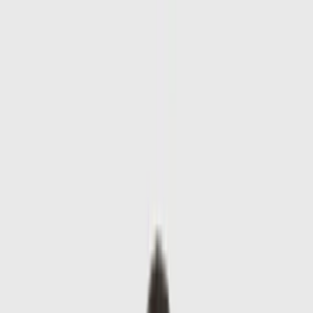
Skip to main content
Sale
Collectie
Jeans
Schoenen
Tassen
Accessories
Lookbook
Create
your look
0
-
60
%
Uitverkocht