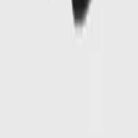
1
/
7
-
60
%