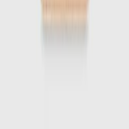
1
/
7
-
50
%