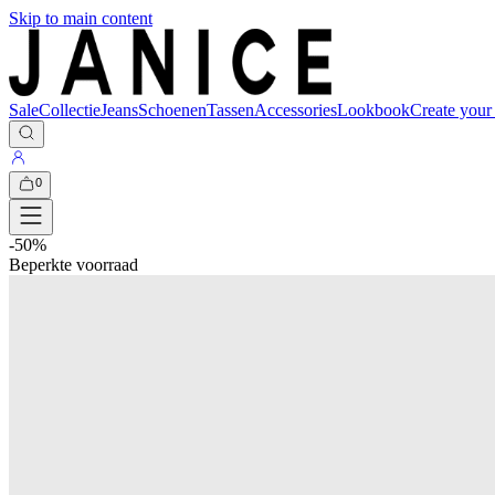
Skip to main content
Sale
Collectie
Jeans
Schoenen
Tassen
Accessories
Lookbook
Create your
0
-
50
%
Beperkte voorraad