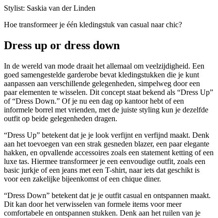
Stylist: Saskia van der Linden
Hoe transformeer je één kledingstuk van casual naar chic?
Dress up or dress down
In de wereld van mode draait het allemaal om veelzijdigheid. Een
goed samengestelde garderobe bevat kledingstukken die je kunt
aanpassen aan verschillende gelegenheden, simpelweg door een
paar elementen te wisselen. Dit concept staat bekend als “Dress Up”
of “Dress Down.” Of je nu een dag op kantoor hebt of een
informele borrel met vrienden, met de juiste styling kun je dezelfde
outfit op beide gelegenheden dragen.
“Dress Up” betekent dat je je look verfijnt en verfijnd maakt. Denk
aan het toevoegen van een strak gesneden blazer, een paar elegante
hakken, en opvallende accessoires zoals een statement ketting of een
luxe tas. Hiermee transformeer je een eenvoudige outfit, zoals een
basic jurkje of een jeans met een T-shirt, naar iets dat geschikt is
voor een zakelijke bijeenkomst of een chique diner.
“Dress Down” betekent dat je je outfit casual en ontspannen maakt.
Dit kan door het verwisselen van formele items voor meer
comfortabele en ontspannen stukken. Denk aan het ruilen van je