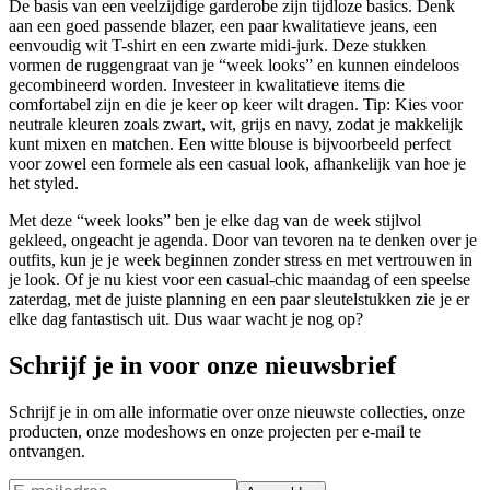
De basis van een veelzijdige garderobe zijn tijdloze basics. Denk
aan een goed passende blazer, een paar kwalitatieve jeans, een
eenvoudig wit T-shirt en een zwarte midi-jurk. Deze stukken
vormen de ruggengraat van je “week looks” en kunnen eindeloos
gecombineerd worden. Investeer in kwalitatieve items die
comfortabel zijn en die je keer op keer wilt dragen. Tip: Kies voor
neutrale kleuren zoals zwart, wit, grijs en navy, zodat je makkelijk
kunt mixen en matchen. Een witte blouse is bijvoorbeeld perfect
voor zowel een formele als een casual look, afhankelijk van hoe je
het styled.
Met deze “week looks” ben je elke dag van de week stijlvol
gekleed, ongeacht je agenda. Door van tevoren na te denken over je
outfits, kun je je week beginnen zonder stress en met vertrouwen in
je look. Of je nu kiest voor een casual-chic maandag of een speelse
zaterdag, met de juiste planning en een paar sleutelstukken zie je er
elke dag fantastisch uit. Dus waar wacht je nog op?
Schrijf je in voor onze nieuwsbrief
Schrijf je in om alle informatie over onze nieuwste collecties, onze
producten, onze modeshows en onze projecten per e-mail te
ontvangen.