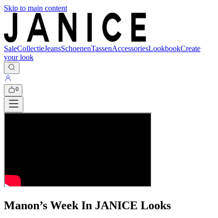
Skip to main content
Sale
Collectie
Jeans
Schoenen
Tassen
Accessories
Lookbook
Create
your look
0
Manon’s Week In JANICE Looks