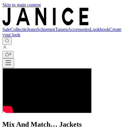
Skip to main content
Sale
Collectie
Jeans
Schoenen
Tassen
Accessories
Lookbook
Create
your look
0
Mix And Match… Jackets