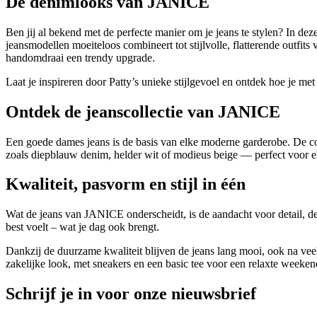
De denimlooks van JANICE
Ben jij al bekend met de perfecte manier om je jeans te stylen? In de
jeansmodellen moeiteloos combineert tot stijlvolle, flatterende outfit
handomdraai een trendy upgrade.
Laat je inspireren door Patty’s unieke stijlgevoel en ontdek hoe je m
Ontdek de jeanscollectie van JANICE
Een goede dames jeans is de basis van elke moderne garderobe. De co
zoals diepblauw denim, helder wit of modieus beige — perfect voor e
Kwaliteit, pasvorm en stijl in één
Wat de jeans van JANICE onderscheidt, is de aandacht voor detail, de
best voelt – wat je dag ook brengt.
Dankzij de duurzame kwaliteit blijven de jeans lang mooi, ook na veel
zakelijke look, met sneakers en een basic tee voor een relaxte weeken
Schrijf je in voor onze nieuwsbrief