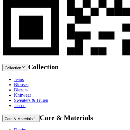
Collection
Collection
Jeans
Blouses
Blazers
Knitwear
Sweaters & Truien
Jassen
Care & Materials
Care & Materials
Denim