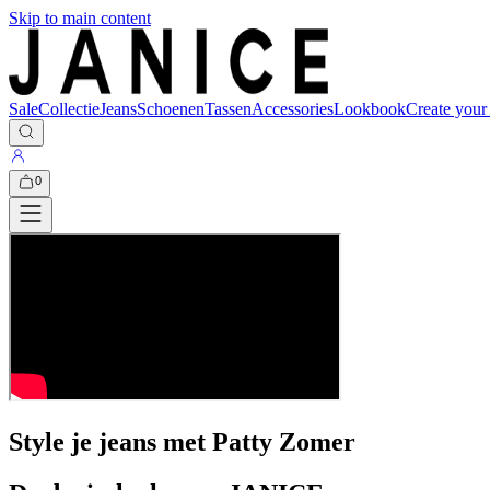
Skip to main content
Sale
Collectie
Jeans
Schoenen
Tassen
Accessories
Lookbook
Create your
0
Style je jeans met Patty Zomer