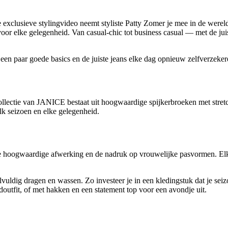
ze exclusieve stylingvideo neemt styliste Patty Zomer je mee in de wer
s voor elke gelegenheid. Van casual-chic tot business casual — met de ju
et een paar goede basics en de juiste jeans elke dag opnieuw zelfverzek
llectie van JANICE bestaat uit hoogwaardige spijkerbroeken met stret
lk seizoen en elke gelegenheid.
 hoogwaardige afwerking en de nadruk op vrouwelijke pasvormen. Elke je
vuldig dragen en wassen. Zo investeer je in een kledingstuk dat je sei
doutfit, of met hakken en een statement top voor een avondje uit.