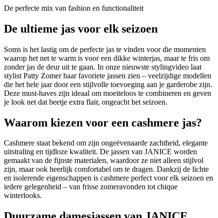
De perfecte mix van fashion en functionaliteit
De ultieme jas voor elk seizoen
Soms is het lastig om de perfecte jas te vinden voor die momenten
waarop het net te warm is voor een dikke winterjas, maar te fris om
zonder jas de deur uit te gaan. In onze nieuwste stylingvideo laat
stylist Patty Zomer haar favoriete jassen zien – veelzijdige modellen
die het hele jaar door een stijlvolle toevoeging aan je garderobe zijn.
Deze must-haves zijn ideaal om moeiteloos te combineren en geven
je look net dat beetje extra flair, ongeacht het seizoen.
Waarom kiezen voor een cashmere jas?
Cashmere staat bekend om zijn ongeëvenaarde zachtheid, elegante
uitstraling en tijdloze kwaliteit. De jassen van JANICE worden
gemaakt van de fijnste materialen, waardoor ze niet alleen stijlvol
zijn, maar ook heerlijk comfortabel om te dragen. Dankzij de lichte
en isolerende eigenschappen is cashmere perfect voor elk seizoen en
iedere gelegenheid – van frisse zomeravonden tot chique
winterlooks.
Duurzame damesjassen van JANICE