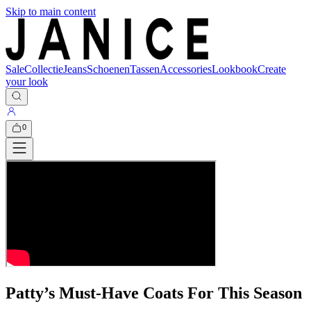
Skip to main content
Sale
Collectie
Jeans
Schoenen
Tassen
Accessories
Lookbook
Create
your look
0
Patty’s Must-Have Coats For This Season