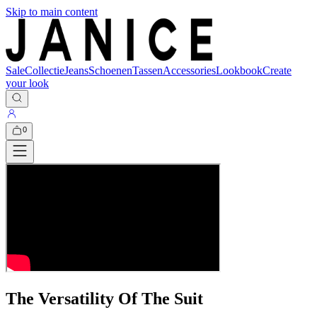
Skip to main content
Sale
Collectie
Jeans
Schoenen
Tassen
Accessories
Lookbook
Create
your look
0
The Versatility Of The Suit