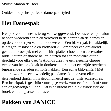
Stylist: Manon de Boer
Ontdek hoe je het perfecte damespak styled
Het Damespak
Het pak voor dames is terug van weggeweest. De blazer en pantalon
hebben wederom een plek veroverd in de harten van de dames en
op de voorste rijen van de modewereld. Een blazer pak is makkelijk
te dragen, fashionable en vrouwelijk. Combineer een opvallend
gekleurd broekpak met een t-shirt, platte schoenen en accessoires in
nude kleuren of andere neutrale tinten tot een modieuze outfit,
geschikt voor elke dag. ‘s Avonds draag je een elegante chique
versie van het broekpak in donkere kleuren met een zijde overhemd,
bijpassende sieraden en hoge hakken. Een echte blikvanger! Met
andere woorden een tweedelig pak dames kun je voor elke
gelegenheid dragen mits gecombineerd met de juiste accessoires.
Een broekpak is geschikt voor op je werk, voor een bruiloft of voor
een ongedwongen lunch. Dat is de kracht van dit klassiek stel: de
broek en de bijpassende blazer.
Pakken van JANICE