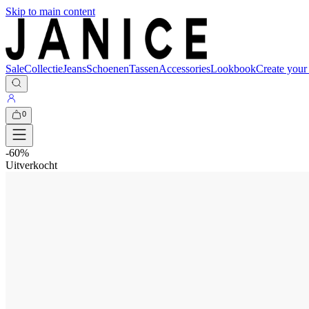
Skip to main content
Sale
Collectie
Jeans
Schoenen
Tassen
Accessories
Lookbook
Create your
0
-
60
%
Uitverkocht