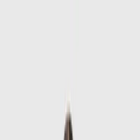
Skip to main content
Sale
Collectie
Jeans
Schoenen
Tassen
Accessories
Lookbook
Create
your look
0
-
60
%
Laatste stuk