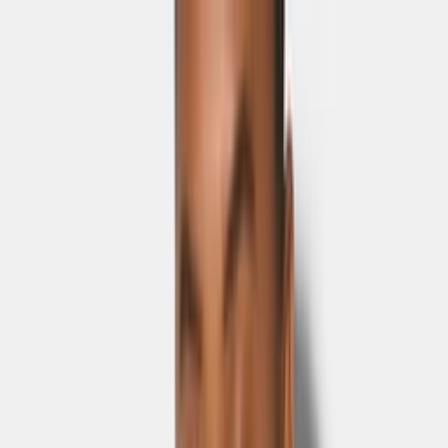
Skip to main content
Sale
Collectie
Jeans
Schoenen
Tassen
Accessories
Lookbook
Create
your look
0
-
70
%
Uitverkocht