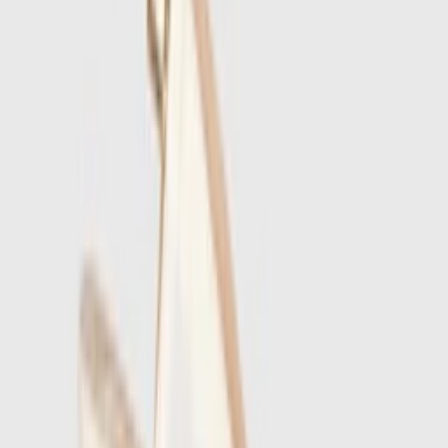
1
/
4