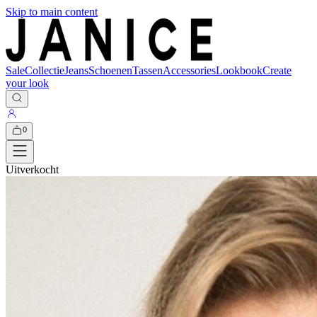
Skip to main content
Sale
Collectie
Jeans
Schoenen
Tassen
Accessories
Lookbook
Create
your look
0
Uitverkocht