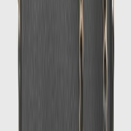
1
/
4
Uitverkocht