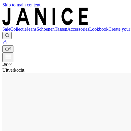
Skip to main content
Sale
Collectie
Jeans
Schoenen
Tassen
Accessories
Lookbook
Create your
0
-
60
%
Uitverkocht