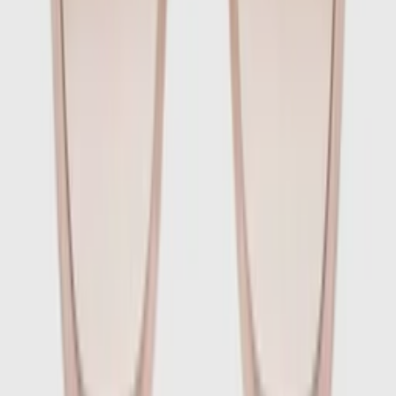
1
/
4
-
60
%
Beperkte voorraad