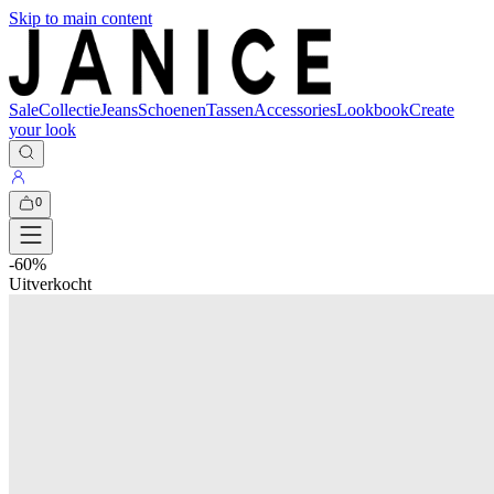
Skip to main content
Sale
Collectie
Jeans
Schoenen
Tassen
Accessories
Lookbook
Create
your look
0
-
60
%
Uitverkocht