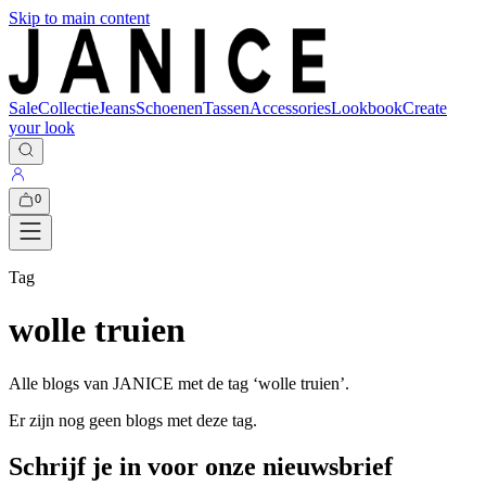
Skip to main content
Sale
Collectie
Jeans
Schoenen
Tassen
Accessories
Lookbook
Create
your look
0
Tag
wolle truien
Alle blogs van JANICE met de tag ‘
wolle truien
’.
Er zijn nog geen blogs met deze tag.
Schrijf je in voor onze nieuwsbrief