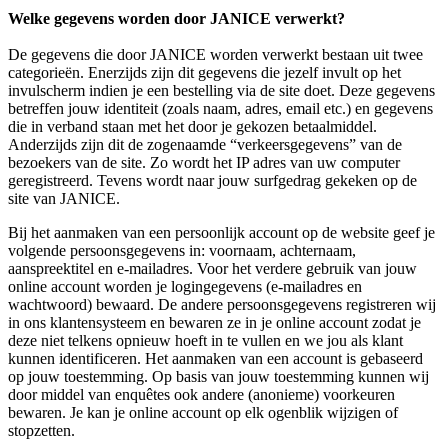
Welke gegevens worden door JANICE verwerkt?
De gegevens die door JANICE worden verwerkt bestaan uit twee
categorieën. Enerzijds zijn dit gegevens die jezelf invult op het
invulscherm indien je een bestelling via de site doet. Deze gegevens
betreffen jouw identiteit (zoals naam, adres, email etc.) en gegevens
die in verband staan met het door je gekozen betaalmiddel.
Anderzijds zijn dit de zogenaamde “verkeersgegevens” van de
bezoekers van de site. Zo wordt het IP adres van uw computer
geregistreerd. Tevens wordt naar jouw surfgedrag gekeken op de
site van JANICE.
Bij het aanmaken van een persoonlijk account op de website geef je
volgende persoonsgegevens in: voornaam, achternaam,
aanspreektitel en e-mailadres. Voor het verdere gebruik van jouw
online account worden je logingegevens (e-mailadres en
wachtwoord) bewaard. De andere persoonsgegevens registreren wij
in ons klantensysteem en bewaren ze in je online account zodat je
deze niet telkens opnieuw hoeft in te vullen en we jou als klant
kunnen identificeren. Het aanmaken van een account is gebaseerd
op jouw toestemming. Op basis van jouw toestemming kunnen wij
door middel van enquêtes ook andere (anonieme) voorkeuren
bewaren. Je kan je online account op elk ogenblik wijzigen of
stopzetten.