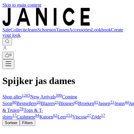
Skip to main content
Sale
Collectie
Jeans
Schoenen
Tassen
Accessories
Lookbook
Create
your look
0
Spijker jas dames
1265
399
Shop alles
New Arrivals
Coming
80
20
21
45
61
51
44
Soon
Bestsellers
Blazers
Blouses
Broeken
Jassen
Jeans
Ju
78
& Truien
Tops & T-
17
94
62
153
27
17
shirts
Cashmere
Katoen
Leer
Viscose
Zijde
Sorteer
Filters