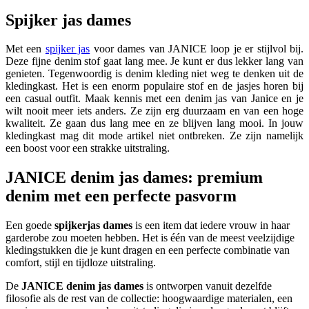
225 EUR
Spijker jas dames
Met een
spijker jas
voor dames van JANICE loop je er stijlvol bij.
Deze fijne denim stof gaat lang mee. Je kunt er dus lekker lang van
genieten. Tegenwoordig is denim kleding niet weg te denken uit de
kledingkast. Het is een enorm populaire stof en de jasjes horen bij
een casual outfit. Maak kennis met een denim jas van Janice en je
wilt nooit meer iets anders. Ze zijn erg duurzaam en van een hoge
kwaliteit. Ze gaan dus lang mee en ze blijven lang mooi. In jouw
kledingkast mag dit mode artikel niet ontbreken. Ze zijn namelijk
een boost voor een strakke uitstraling.
JANICE denim jas dames: premium
denim met een perfecte pasvorm
Een goede
spijkerjas dames
is een item dat iedere vrouw in haar
garderobe zou moeten hebben. Het is één van de meest veelzijdige
kledingstukken die je kunt dragen en een perfecte combinatie van
comfort, stijl en tijdloze uitstraling.
De
JANICE denim jas dames
is ontworpen vanuit dezelfde
filosofie als de rest van de collectie: hoogwaardige materialen, een