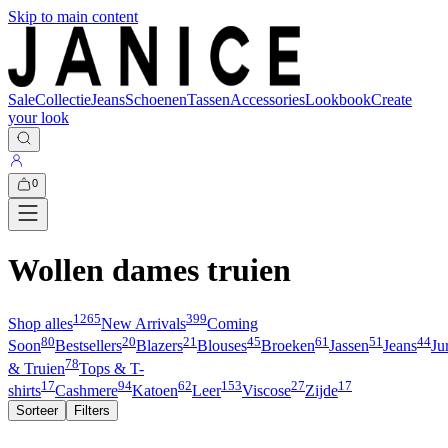
Skip to main content
Sale
Collectie
Jeans
Schoenen
Tassen
Accessories
Lookbook
Create
your look
0
Wollen dames truien
1265
399
Shop alles
New Arrivals
Coming
80
20
21
45
61
51
44
Soon
Bestsellers
Blazers
Blouses
Broeken
Jassen
Jeans
Ju
78
& Truien
Tops & T-
17
94
62
153
27
17
shirts
Cashmere
Katoen
Leer
Viscose
Zijde
Sorteer
Filters