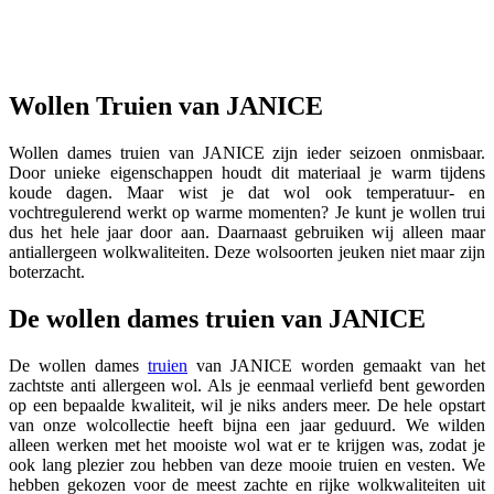
Nexo Trui
Nexo Trui
185 EUR
Wollen Truien van JANICE
Wollen dames truien van JANICE zijn ieder seizoen onmisbaar.
Door unieke eigenschappen houdt dit materiaal je warm tijdens
koude dagen. Maar wist je dat wol ook temperatuur- en
vochtregulerend werkt op warme momenten? Je kunt je wollen trui
dus het hele jaar door aan. Daarnaast gebruiken wij alleen maar
antiallergeen wolkwaliteiten. Deze wolsoorten jeuken niet maar zijn
boterzacht.
De wollen dames truien van JANICE
De wollen dames
truien
van JANICE worden gemaakt van het
zachtste anti allergeen wol. Als je eenmaal verliefd bent geworden
op een bepaalde kwaliteit, wil je niks anders meer. De hele opstart
van onze wolcollectie heeft bijna een jaar geduurd. We wilden
alleen werken met het mooiste wol wat er te krijgen was, zodat je
ook lang plezier zou hebben van deze mooie truien en vesten. We
hebben gekozen voor de meest zachte en rijke wolkwaliteiten uit