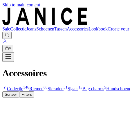
Skip to main content
Sale
Collectie
Jeans
Schoenen
Tassen
Accessories
Lookbook
Create your
0
Accessoires
146
60
31
15
5
Collectie
Riemen
Sieraden
Sjaals
Bag charms
Handschoen
Sorteer
Filters
Nieuw
Malone Zilver Riem
Malone Zilver Riem