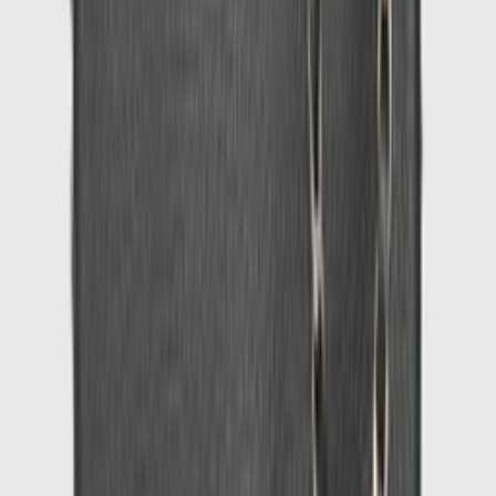
1
/
5
-
60
%
Uitverkocht