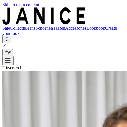
Skip to main content
Sale
Collectie
Jeans
Schoenen
Tassen
Accessories
Lookbook
Create
your look
0
Uitverkocht