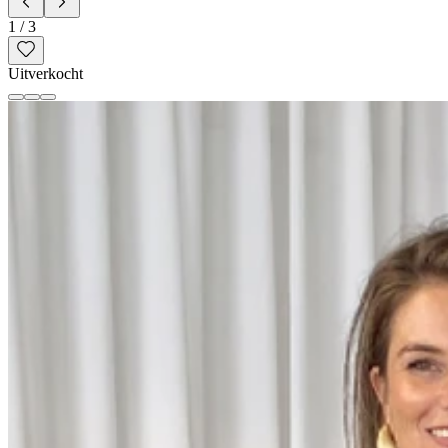
1
/
3
Uitverkocht