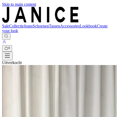
Skip to main content
Sale
Collectie
Jeans
Schoenen
Tassen
Accessories
Lookbook
Create
your look
0
Uitverkocht