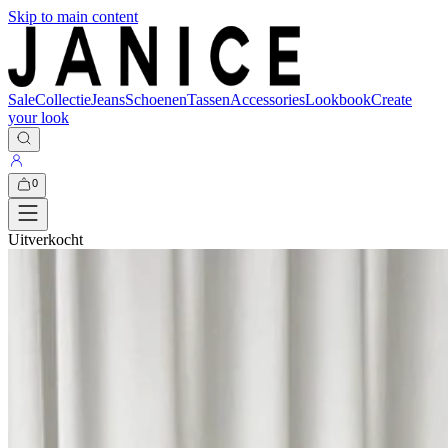
Skip to main content
Sale
Collectie
Jeans
Schoenen
Tassen
Accessories
Lookbook
Create
your look
0
Uitverkocht