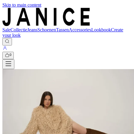
Skip to main content
Sale
Collectie
Jeans
Schoenen
Tassen
Accessories
Lookbook
Create
your look
0