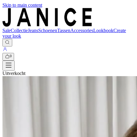
Skip to main content
Sale
Collectie
Jeans
Schoenen
Tassen
Accessories
Lookbook
Create
your look
0
Uitverkocht