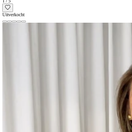
1
/
5
Uitverkocht