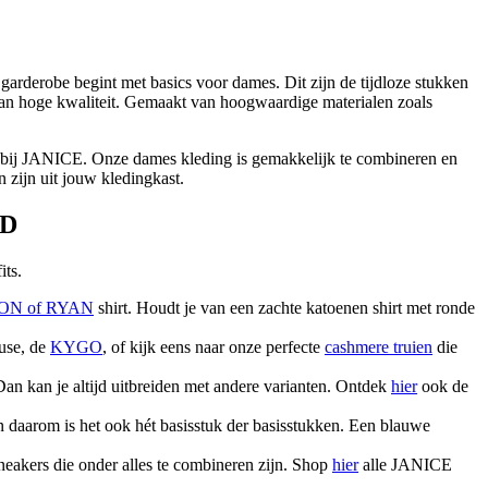
arderobe begint met basics voor dames. Dit zijn de tijdloze stukken
s van hoge kwaliteit. Gemaakt van hoogwaardige materialen zoals
al bij JANICE. Onze dames kleding is gemakkelijk te combineren en
n zijn uit jouw kledingkast.
ID
its.
ON of RYAN
shirt. Houdt je van een zachte katoenen shirt met ronde
ouse, de
KYGO
, of kijk eens naar onze perfecte
cashmere truien
die
 Dan kan je altijd uitbreiden met andere varianten. Ontdek
hier
ook de
n daarom is het ook hét basisstuk der basisstukken. Een blauwe
neakers die onder alles te combineren zijn. Shop
hier
alle JANICE