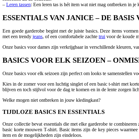
–
Leren tassen
: Een leren tas is hét item wat niet mag ontbreken in je
ESSENTIALS VAN JANICE – DE BASI
Een goede garderobe begint met de juiste basics. Deze items vormen 
met een trendy
jeans
, of een comfortabele zachte
trui
voor de koude 
Onze basics voor dames zijn verkrijgbaar in verschillende kleuren, va
BASICS VOOR ELK SEIZOEN – ONM
Onze basics voor elk seizoen zijn perfect om looks te samenstellen voo
Kies in de zomer voor een luchtig singlet of een basic t-shirt met kor
blijven en toch stijlvol voor de dag te komen en in de lente zorgen lich
Welke mogen niet ontbreken in jouw kledingkast?
TIJDLOZE BASICS EN ESSENTIALS
Onze collectie bevat essentials die met elke garderobe te combineren
basic korte mouwen T-shirt. Basic items zijn de key pieces waarmee j
item en de mogelijkheden zijn eindeloos.