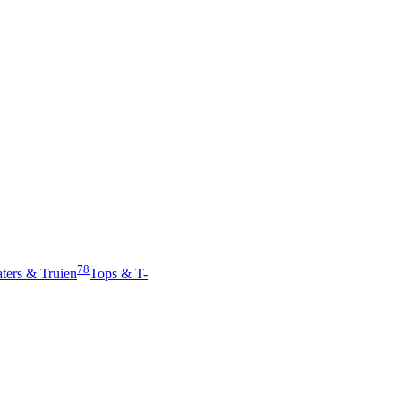
78
ters & Truien
Tops & T-