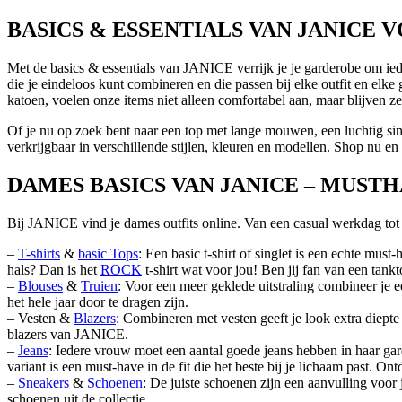
69,95 EUR
BASICS & ESSENTIALS VAN JANICE 
Met de basics & essentials van JANICE verrijk je je garderobe om ied
die je eindeloos kunt combineren en die passen bij elke outfit en elk
katoen, voelen onze items niet alleen comfortabel aan, maar blijven z
Of je nu op zoek bent naar een top met lange mouwen, een luchtig si
verkrijgbaar in verschillende stijlen, kleuren en modellen. Shop nu en 
DAMES BASICS VAN JANICE – MUST
Bij JANICE vind je dames outfits online. Van een casual werkdag tot een
–
T-shirts
&
basic Tops
: Een basic t-shirt of singlet is een echte mus
hals? Dan is het
ROCK
t-shirt wat voor jou! Ben jij fan van een tan
–
Blouses
&
Truien
: Voor een meer geklede uitstraling combineer je e
het hele jaar door te dragen zijn.
– Vesten &
Blazers
: Combineren met vesten geeft je look extra diepte 
blazers van JANICE.
–
Jeans
: Iedere vrouw moet een aantal goede jeans hebben in haar gar
variant is een must-have in de fit die het beste bij je lichaam past. On
–
Sneakers
&
Schoenen
: De juiste schoenen zijn een aanvulling voor
schoenen uit de collectie.