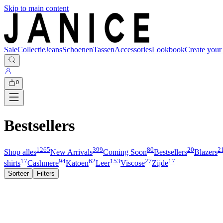
Skip to main content
Sale
Collectie
Jeans
Schoenen
Tassen
Accessories
Lookbook
Create your
0
Bestsellers
1265
399
80
20
2
Shop alles
New Arrivals
Coming Soon
Bestsellers
Blazers
17
94
62
153
27
17
shirts
Cashmere
Katoen
Leer
Viscose
Zijde
Sorteer
Filters
Nieuw