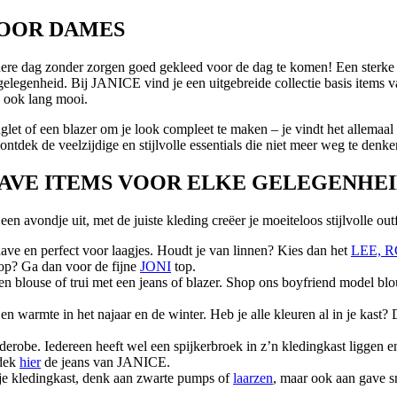
VOOR DAMES
ere dag zonder zorgen goed gekleed voor de dag te komen! Een sterke g
e gelegenheid. Bij JANICE vind je een uitgebreide collectie basis item
e ook lang mooi.
nglet of een blazer om je look compleet te maken – je vindt het allema
ontdek de veelzijdige en stijlvolle essentials die niet meer weg te denke
HAVE ITEMS VOOR ELKE GELEGENHE
 avondje uit, met de juiste kleding creëer je moeiteloos stijlvolle outf
t-have en perfect voor laagjes. Houdt je van linnen? Kies dan het
LEE, R
ktop? Ga dan voor de fijne
JONI
top.
en blouse of trui met een jeans of blazer. Shop ons boyfriend model bl
en warmte in het najaar en de winter. Heb je alle kleuren al in je kast?
derobe. Iedereen heeft wel een spijkerbroek in z’n kledingkast liggen e
tdek
hier
de jeans van JANICE.
 je kledingkast, denk aan zwarte pumps of
laarzen
, maar ook aan gave s