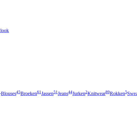
 look
1
45
61
51
44
2
89
5
Blouses
Broeken
Jassen
Jeans
Jurken
Knitwear
Rokken
Swea