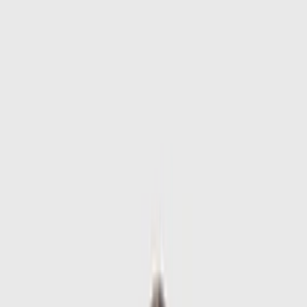
Skip to main content
Sale
Collectie
Jeans
Schoenen
Tassen
Accessories
Lookbook
Create
your look
0
-
60
%
Uitverkocht