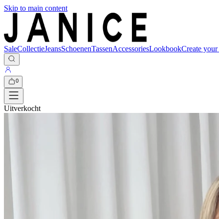
Skip to main content
Sale
Collectie
Jeans
Schoenen
Tassen
Accessories
Lookbook
Create your
0
Uitverkocht