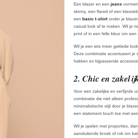
Een blazer en een
jeans
vormen
skinny, een flared of een klassiek
een
basic t-shirt
onder je blazer
casual look af te maken. Wil je n
print of in een felle kleur om ee
Wil je een iets meer geklede look
Deze combinatie accentueert je si
hakken en bijpassende accessoire
2. Chic en zakeli
Voor een zakelijke en verfijnde u
combinatie die niet alleen profe
minimalistische stijl door je bla
een statement touch toe met een 
Wil je spelen met proporties, dan
aansluitende broek of rok om bal