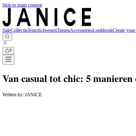
Skip to main content
Sale
Collectie
Jeans
Schoenen
Tassen
Accessories
Lookbook
Create your
0
Van casual tot chic: 5 manieren
Written by:
JANICE