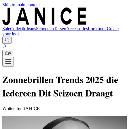
Skip to main content
Sale
Collectie
Jeans
Schoenen
Tassen
Accessories
Lookbook
Create
your look
0
Zonnebrillen Trends 2025 die
Iedereen Dit Seizoen Draagt
Written by:
JANICE