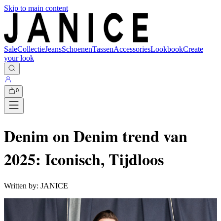
Skip to main content
Sale
Collectie
Jeans
Schoenen
Tassen
Accessories
Lookbook
Create
your look
0
Denim on Denim trend van
2025: Iconisch, Tijdloos
Written by:
JANICE