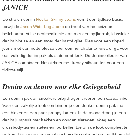
JANICE
De stretch denim
Rocket Skinny Jeans
vormt een tijdloze basis,
terwijl de
Jason Wide Leg Jeans
de trend van het seizoen
belichaamt. Vul je denimcollectie aan met een spijkerrok, klassieke
denim blouse en een stoer denimstof gilet. Kies voor een ripped
jeans met een nette blouse voor een nonchalante twist, of ga voor
een volledig denim pak als statement-look. De denimcollectie van
JANICE combineert klassiekers met trendy silhouetten voor een
tijdloze stijl.
Denim on denim voor elke Gelegenheid
Een denim jack en sneakers erbij dragen creëren een casual vibe.
Voor een zakelijke look combineer je een donker denim pak met
een blazer en een paar preppy loafers. In de avond draag je een
denim jumpsuit met hakken en gouden sieraden. Voeg een
crossbody-tas en statement oorbellen toe om de look compleet te
maken. Denim on denimstof past bij elke gelegenheid, outfit en stijl.