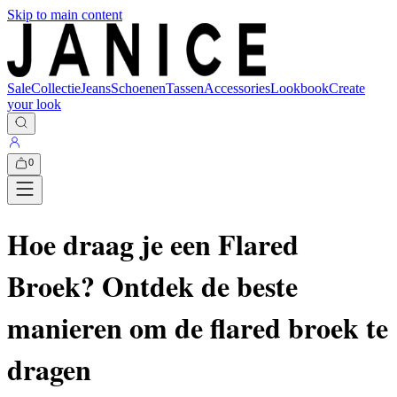
Skip to main content
Sale
Collectie
Jeans
Schoenen
Tassen
Accessories
Lookbook
Create
your look
0
Hoe draag je een Flared
Broek? Ontdek de beste
manieren om de flared broek te
dragen