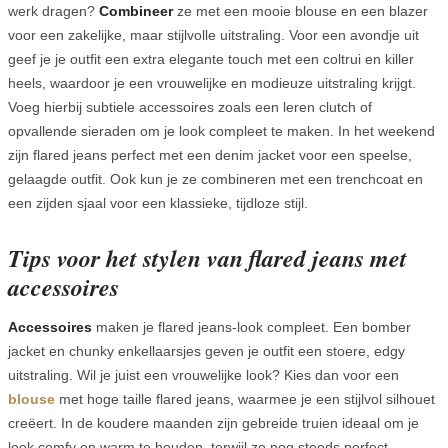
werk dragen?
Combineer
ze met een mooie blouse en een blazer
voor een zakelijke, maar stijlvolle uitstraling. Voor een avondje uit
geef je je outfit een extra elegante touch met een coltrui en killer
heels, waardoor je een vrouwelijke en modieuze uitstraling krijgt.
Voeg hierbij subtiele accessoires zoals een leren clutch of
opvallende sieraden om je look compleet te maken. In het weekend
zijn flared jeans perfect met een denim jacket voor een speelse,
gelaagde outfit. Ook kun je ze combineren met een trenchcoat en
een zijden sjaal voor een klassieke, tijdloze stijl.
Tips voor het stylen van flared jeans met
accessoires
Accessoires
maken je flared jeans-look compleet. Een bomber
jacket en chunky enkellaarsjes geven je outfit een stoere, edgy
uitstraling. Wil je juist een vrouwelijke look? Kies dan voor een
blouse
met hoge taille flared jeans, waarmee je een stijlvol silhouet
creëert. In de koudere maanden zijn gebreide truien ideaal om je
look comfy en warm te houden, terwijl ze nog steeds perfect