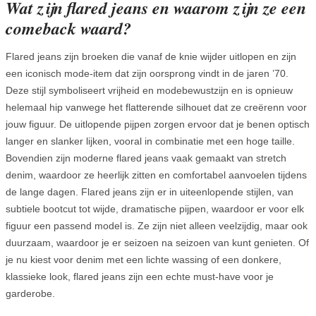
Wat zijn flared jeans en waarom zijn ze een
comeback waard?
Flared jeans zijn broeken die vanaf de knie wijder uitlopen en zijn
een iconisch mode-item dat zijn oorsprong vindt in de jaren ’70.
Deze stijl symboliseert vrijheid en modebewustzijn en is opnieuw
helemaal hip vanwege het flatterende silhouet dat ze creërenn voor
jouw figuur. De uitlopende pijpen zorgen ervoor dat je benen optisch
langer en slanker lijken, vooral in combinatie met een hoge taille.
Bovendien zijn moderne flared jeans vaak gemaakt van stretch
denim, waardoor ze heerlijk zitten en comfortabel aanvoelen tijdens
de lange dagen. Flared jeans zijn er in uiteenlopende stijlen, van
subtiele bootcut tot wijde, dramatische pijpen, waardoor er voor elk
figuur een passend model is. Ze zijn niet alleen veelzijdig, maar ook
duurzaam, waardoor je er seizoen na seizoen van kunt genieten. Of
je nu kiest voor denim met een lichte wassing of een donkere,
klassieke look, flared jeans zijn een echte must-have voor je
garderobe.